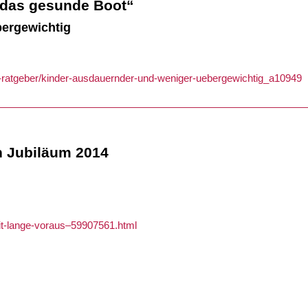
 das gesunde Boot“
bergewichtig
c-ratgeber/kinder-ausdauernder-und-weniger-uebergewichtig_a10949
 Jubiläum 2014
eit-lange-voraus–59907561.html