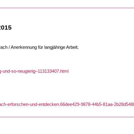
2015
rach / Anerkennung für langjährige Arbeit.
ng-und-so-neugierig–113133407.html
errach-erforschen-und-entdecken.66dee429-9878-44b5-81aa-2b28d54