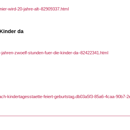
nier-wird-20-jahre-alt–82909337.html
 Kinder da
0-jahren-zwoelf-stunden-fuer-die-kinder-da–82422341.html
rach-kindertagesstaette-feiert-geburtstag.db03a5f3-85a6-4caa-90b7-